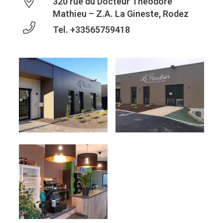
320 rue du Docteur Théodore
Mathieu – Z.A. La Gineste, Rodez
Tel.
+33565759418