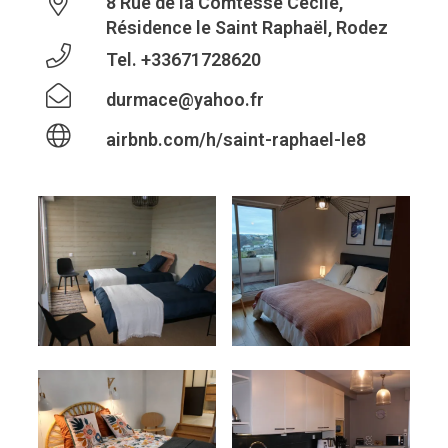
8 Rue de la Comtesse Cécile,
Résidence le Saint Raphaël, Rodez
Tel.
+33671728620
durmace@yahoo.fr
airbnb.com/h/saint-raphael-le8