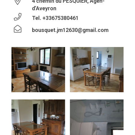
4 chemin du PESQUIER, Agen-
d’Aveyron
Tel.
+33675380461
bousquet.jm12630@gmail.com